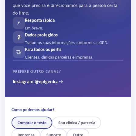
que você precisa e direcionamos para a pessoa certa
do time.
Resposta rápida
⚡
Em breve.
Dados protegidos
🔒
Tratamos suas informações conforme a LGPD.
Para todos os perfis
🤝
Clientes, clínicas parceiras e imprensa.
PREFERE OUTRO CANAL?
Instagram @epigenica
→
Como podemos ajudar?
Comprar o teste
Sou clínica / parceria
Imprensa
Suporte
Outro